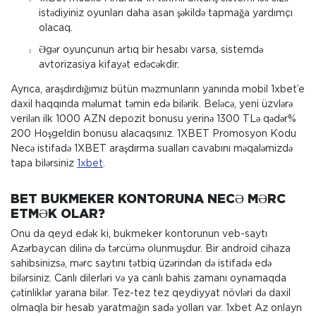
istədiyiniz oyunları daha asan şəkildə tapmağa yardımçı
olacaq.
Əgər oyunçunun artıq bir hesabı varsa, sistemdə
avtorizasiya kifayət edəcəkdir.
Ayrıca, araşdırdığımız bütün məzmunların yanında mobil 1xbet’e
daxil haqqında məlumat təmin edə bilərik. Beləcə, yeni üzvlərə
verilən ilk 1000 AZN depozit bonusu yerinə 1300 TLə qədər%
200 Hoşgeldin bonusu alacaqsınız. 1XBET Promosyon Kodu
Necə istifadə 1XBET araşdırma sualları cavabını məqaləmizdə
tapa bilərsiniz
1xbet
.
BET BUKMEKER KONTORUNA NECƏ MƏRC
ETMƏK OLAR?
Onu da qeyd edək ki, bukmeker kontorunun veb-saytı
Azərbaycan dilinə də tərcümə olunmuşdur. Bir android cihaza
sahibsinizsə, mərc saytını tətbiq üzərindən də istifadə edə
bilərsiniz. Canlı dilerləri və ya canlı bahis zamanı oynamaqda
çətinliklər yarana bilər. Tez-tez tez qeydiyyat növləri də daxil
olmaqla bir hesab yaratmağın sadə yolları var. 1xbet Az onlayn