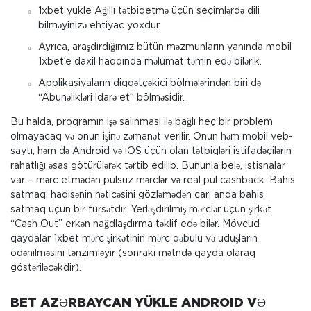
1xbet yukle Ağıllı tətbiqetmə üçün seçimlərdə dili
bilməyinizə ehtiyac yoxdur.
Ayrıca, araşdırdığımız bütün məzmunların yanında mobil
1xbet’e daxil haqqında məlumat təmin edə bilərik.
Applikasiyaların diqqətçəkici bölmələrindən biri də
“Abunəlikləri idarə et” bölməsidir.
Bu halda, proqramın işə salınması ilə bağlı heç bir problem
olmayacaq və onun işinə zəmanət verilir. Onun həm mobil veb-
saytı, həm də Android və iOS üçün olan tətbiqləri istifadəçilərin
rahatlığı əsas götürülərək tərtib edilib. Bununla belə, istisnalar
var – mərc etmədən pulsuz mərclər və real pul cashback. Bahis
satmaq, hadisənin nəticəsini gözləmədən cari anda bahis
satmaq üçün bir fürsətdir. Yerləşdirilmiş mərclər üçün şirkət
“Cash Out” erkən nağdlaşdırma təklif edə bilər. Mövcud
qaydalar 1xbet mərc şirkətinin mərc qəbulu və uduşların
ödənilməsini tənzimləyir (sonraki mətndə qayda olaraq
göstəriləcəkdir).
BET AZƏRBAYCAN YÜKLE ANDROID VƏ