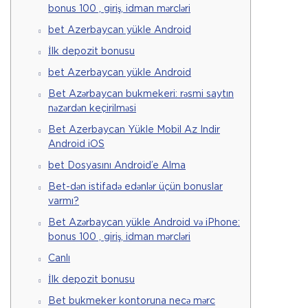
bonus 100 , giriş, idman mərcləri
bet Azerbaycan yükle Android
İlk depozit bonusu
bet Azerbaycan yükle Android
Bet Azərbaycan bukmekeri: rəsmi saytın
nəzərdən keçirilməsi
Bet Azerbaycan Yükle Mobil Az Indir
Android iOS
bet Dosyasını Android’e Alma
Bet-dən istifadə edənlər üçün bonuslar
varmı?
Bet Azərbaycan yükle Android və iPhone:
bonus 100 , giriş, idman mərcləri
Canlı
İlk depozit bonusu
Bet bukmeker kontoruna necə mərc