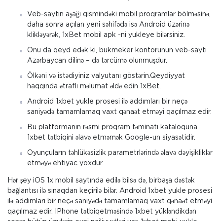
Veb-saytın aşağı qismindəki mobil proqramlar bölməsinə,
daha sonra açılan yeni səhifədə isə Android üzərinə
klikləyərək, 1xBet mobil apk -ni yukleye bilərsiniz.
Onu da qeyd edək ki, bukmeker kontorunun veb-saytı
Azərbaycan dilinə – də tərcümə olunmuşdur.
Ölkəni və istədiyiniz valyutanı göstərin.Qeydiyyat
haqqında ətraflı məlumat əldə edin 1xBet.
Android 1xbet yukle prosesi ilə addımları bir neçə
saniyədə tamamlamaq vaxt qənaət etməyi qaçılmaz edir.
Bu platformanın rəsmi proqram təminatı kataloquna
1xbet tətbiqini əlavə etməmək Google-un siyasətidir.
Oyunçuların təhlükəsizlik parametrlərində əlavə dəyişikliklər
etməyə ehtiyac yoxdur.
Hər şey iOS 1x mobil saytında edilə bilsə də, birbaşa dəstək
bağlantısı ilə sınaqdan keçirilə bilər. Android 1xbet yukle prosesi
ilə addımları bir neçə saniyədə tamamlamaq vaxt qənaət etməyi
qaçılmaz edir. IPhone tətbiqetməsində 1xbet yükləndikdən