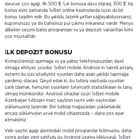
dərəcəsi çox aşağı. Ilk 500 $ ‘Lık bonusa əlavə olaraq, 300 $’ lıq
bonus eyni zamanda 1xBet online kazinolarda üçün də bir
bonus təqdim edir. Bu şəkildə, lazımlı şərtləri sağlayabiliyorsanız,
kuponunuzu ya da bahisinizi pul çəkmə imkanınız vardır. Menyu
dillərinin seçimi bahis proqramları və ya depozit variantları kimi
çox müxtəlifdir.
İLK DEPOZIT BONUSU
Kompüterinizi qurmağa və ya yalnız telefonunuzdan daxil
olmağa ehtiyac yoxdur. 1xBet mobile Android-in təkmil axtarış
sistemi isə sizə istədiyiniz oyunları daha asan şəkildə tapmağa
yardımçı olacaq. Qeyd edək ki, bu tətbiq vasitəsilə oyunları
canlı izləmək, həmçinin oyunların təfərrüatlı statistikaları ilə tanış
olmaq mümkündür. Android cihazlar üçün 1xBet mobile
Azerbaijan tətbiqini mərc saytının rəsmi veb-saytından
yükləməyiniz lazımdır. Biri tətbiqi mağazadan yükləməkdir,
ancaq yükləmədən əvvəl mobil cihazınızda – daha çox ayar
etməlisiniz.
Veb-saytın aşağı qismindəki mobil proqramlar bölməsinə, daha
sonra açılan yeni səhifədə isə Android üzərinə klikləyərək, 1xBet