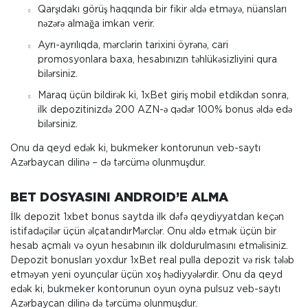
Qarşıdakı görüş haqqında bir fikir əldə etməyə, nüansları
nəzərə almağa imkan verir.
Ayrı-ayrılıqda, mərclərin tarixini öyrənə, cari
promosyonlara baxa, hesabınızın təhlükəsizliyini qura
bilərsiniz.
Maraq üçün bildirək ki, 1xBet giriş mobil etdikdən sonra,
ilk depozitinizdə 200 AZN-ə qədər 100% bonus əldə edə
bilərsiniz.
Onu da qeyd edək ki, bukmeker kontorunun veb-saytı
Azərbaycan dilinə – də tərcümə olunmuşdur.
BET DOSYASINI ANDROID’E ALMA
İlk depozit 1xbet bonus saytda ilk dəfə qeydiyyatdan keçən
istifadəçilər üçün əlçatandırMərclər. Onu əldə etmək üçün bir
hesab açmalı və oyun hesabının ilk doldurulmasını etməlisiniz.
Depozit bonusları yoxdur 1xBet real pulla depozit və risk tələb
etməyən yeni oyunçular üçün xoş hədiyyələrdir. Onu da qeyd
edək ki, bukmeker kontorunun oyun oyna pulsuz veb-saytı
Azərbaycan dilinə də tərcümə olunmuşdur.