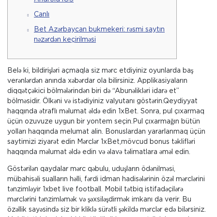
Canlı
Bet Azərbaycan bukmekeri: rəsmi saytın
nəzərdən keçirilməsi
Belə ki, bildirişləri açmaqla siz mərc etdiyiniz oyunlarda baş
verənlərdən anında xəbərdar ola bilirsiniz. Applikasiyaların
diqqətçəkici bölmələrindən biri də “Abunəlikləri idarə et”
bölməsidir. Ölkəni və istədiyiniz valyutanı göstərin.Qeydiyyat
haqqında ətraflı məlumat əldə edin 1xBet. Sonra, pul çıxarmaq
üçün ozuvuze uygun bir yontem seçin.Pul çıxarmağın bütün
yolları haqqında melumat alin. Bonuslardan yararlanmaq üçün
saytimizi ziyarət edin Mərclər 1xBet,mövcud bonus təklifləri
haqqında məlumat əldə edin və əlavə təlimatlara əməl edin.
Göstərilən qaydalar mərc qəbulu, uduşların ödənilməsi,
mübahisəli sualların həlli, fərdi idman hadisələrinin özəl mərclərini
tənzimləyir 1xbet live football. Mobil tətbiq istifadəçilərə
mərclərini tənzimləmək və şəxsiləşdirmək imkanı da verir. Bu
özəllik sayəsində siz bir kliklə sürətli şəkildə mərclər edə bilərsiniz.