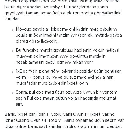
Mövcud qaydalar 1xbet AZ mərc şirkəti və müştərilər arasında
bütün digər əlaqələri tənzimləyir. İstifadəçilər daha sonra
qeydiyyatı tamamlamaq üçün elektron poçtla göndərilən linki
vururlar.
Mövcud qaydalar 1xbet mərc şirkətinin mərc qəbulu və
uduşların ödənilməsini tənzimləyir (sonraki mətndə qayda
olaraq göstəriləcəkdir).
Bu funksiya mərcin qoyulduğu hadisənin yekun nəticəsi
müəyyən edilməmişdən əvvəl qoyulmuş mərclərin
hesablaşmasını qəbul etməyə imkan verir.
1xBet “yalnız ona görə” təkrar depozitlər üçün bonuslar
vermir – bonus pul və ya pulsuz mərc şəklində alınan
mükafatlar mərc tələb edir 1xbet login.
Sonra, pul çıxarmaq üçün ozuvuze uygun bir yontem
seçin.Pul çıxarmağın bütün yolları haqqında melumat
alin.
Bahis, 1xbet canlı bahis, Çoxlu Canlı Oyunlar, 1xbet Casino,
1xbet Casino Oyunları, Toto və Bahis oynamaq üçün seçim var.
Digər online bahis saytlarından fərqli olaraq, minimum depozit