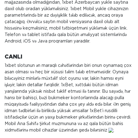
mağazasında olmadığından, 1xbet Azerbaycan yukle saytına
daxil olub oradan yükləməlisiniz. 1xbet Mobil yukle cihazınızın
parametrlərində bir az dəyişiklik tələb ediləcək, ancaq oraya
çatacağıq. Əvvəlcə saytın mobil versiyasına daxil olub alt
hissəsinə keçməlisiniz, mobil tətbiqetməni yükləmək üçün link.
Telefon və tablet istifadə qala bütün əməliyyat sistemlərində
Android, iOS və Java proqramları yaradılır.
CANLI
1xbet slotunun ən maraqlı cəhətlərindən biri onun oynamaq çox
asan olması və heç bir xüsusi təlim tələb etməməsidir. Oynaya
biləcəyiniz minlərlə müxtəlif slot oyunu var, lakin hamısı eyni
işləyir, lakin detallar fərqlidir. 1xBet, xəttdəki bütün idman
yarışlarında yüksək nisbət təklif etməsi ilə tanınır. Bu sayədə, hər
hansı bir bahisçi, bəzi bukmeker kontorlarında alacağı pulla
müqayisədə fəaliyyətindən daha çox şey əldə edə bilər. Ən geniş
idman tədbirləri ilə birlikdə yüksək əmsallar 1xBet’i rusdilli
istifadəçilər üçün ən yaxşı bukmeker şirkətlərindən birinə çevirdi.
Mobil Ana Səhifə Şirkət məzmununa və az qala bütün bahis
xidmətlərinə mobil cihazlar üzərindən gedə bilərsiniz
.