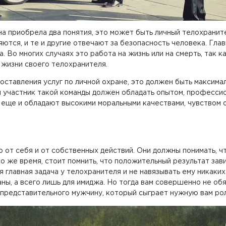
а приобрела два понятия, это может быть личный телохраните
яются, и те и другие отвечают за безопасность человека. Гла
. Во многих случаях это работа на жизнь или на смерть, так 
 жизни своего телохранителя.
доставления услуг по личной охране, это должен быть максима
 участник такой команды должен обладать опытом, профессио
 еще и обладают высокими моральными качествами, чувством 
ко от себя и от собственных действий. Они должны понимать, ч
о же время, стоит помнить, что положительный результат зави
я главная задача у телохранителя и не навязывать ему никаких
аны, а всего лишь для имиджа. Но тогда вам совершенно не о
 представительного мужчину, который сыграет нужную вам рол