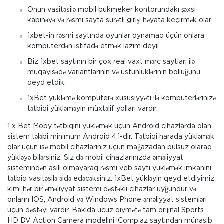
Onun vasitəsilə mobil bukmeker kontorundakı şəxsi
kabinəyə və rəsmi sayta sürətli girişi həyata keçirmək olar.
1xbet-in rəsmi saytında oyunlar oynamaq üçün onlara
kompüterdən istifadə etmək lazım deyil.
Biz 1xbet saytının bir çox real vaxt mərc saytları ilə
müqayisədə variantlarının və üstünlüklərinin bolluğunu
qeyd etdik.
1xBet yükləmə kompüterə xüsusiyyəti ilə kompüterlərinizə
tətbiqi yükləməyin müxtəlif yolları vardır.
1 x Bet Moby tətbiqini yükləmək üçün Android cihazlarda olan
sistem tələbi minimum Android 4.1-dir. Tətbiqi harada yükləmək
olar üçün isə mobil cihazlarınız üçün mağazadan pulsuz olaraq
yükləyə bilərsiniz. Siz də mobil cihazlarınızda əməliyyat
sistemindən asılı olmayaraq rəsmi veb saytı yükləmək imkanını
tətbiq vasitəsilə əldə edəcəksiniz. 1xBet yükləyin qeyd etdiyimiz
kimi hər bir əməliyyat sistemi dəstəkli cihazlar uyğundur və
onların IOS, Android və Windows Phone əməliyyat sistemləri
üçün dəstəyi vardır. Bakıda ucuz qiymətə tam orijinal Sports
HD DV Action Camera modelini iComp.az saytından münasib