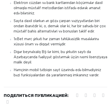
Elektron cüzdan və bank kartlarından köçürmələr daxil
olmaqla müxtəlif metodlardan istifadə edərək əmanət
edə bilərsiniz.
Sayta daxil olarkən ən gözə çarpan vəziyyətlərdən biri
ondan ibarətdir ki, o, demək olar ki, hər bir sahədə bir çox
müxtəlif bahis alternativləri və bonusları təklif edir.
1xBet mərc şirkəti hər zaman təhlükəsizlik məsələlərinə
xüsusi önəm və diqqət vermişdir.
Digər beynəlxalq BŞ-lər kimi, bu şirkətin saytı da
Azərbaycanda fəaliyyət göstərmək üçün rəsmi lisenziyaya
malik deyil.
Həmçinin mobil tətbiqin sayt üzərində edə bilmədiyiniz
bəzi funksiyalardan da yararlanmaq imkanınız vardır.
ПОДЕЛИТЬСЯ ПУБЛИКАЦИЕЙ: