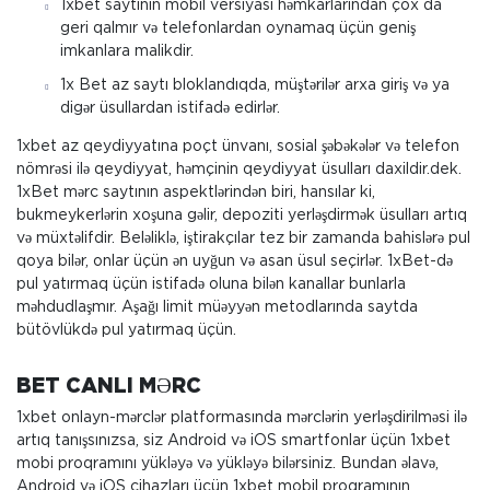
1xbet saytının mobil versiyası həmkarlarından çox da
geri qalmır və telefonlardan oynamaq üçün geniş
imkanlara malikdir.
1x Bet az saytı bloklandıqda, müştərilər arxa giriş və ya
digər üsullardan istifadə edirlər.
1xbet az qeydiyyatına poçt ünvanı, sosial şəbəkələr və telefon
nömrəsi ilə qeydiyyat, həmçinin qeydiyyat üsulları daxildir.dek.
1xBet mərc saytının aspektlərindən biri, hansılar ki,
bukmеykеrlərin xoşuna gəlir, depoziti yerləşdirmək üsulları artıq
və müxtəlifdir. Beləliklə, iştirakçılar tez bir zamanda bahislərə pul
qoya bilər, onlar üçün ən uyğun və asan üsul seçirlər. 1xBet-də
pul yatırmaq üçün istifadə oluna bilən kanallar bunlarla
məhdudlaşmır. Aşağı limit müəyyən metodlarında saytda
bütövlükdə pul yatırmaq üçün.
BET CANLI MƏRC
1xbet onlayn-mərclər platformasında mərclərin yerləşdirilməsi ilə
artıq tanışsınızsa, siz Android və iOS smartfonlar üçün 1xbet
mobi proqramını yükləyə və yükləyə bilərsiniz. Bundan əlavə,
Android və iOS cihazları üçün 1xbet mobil proqramının