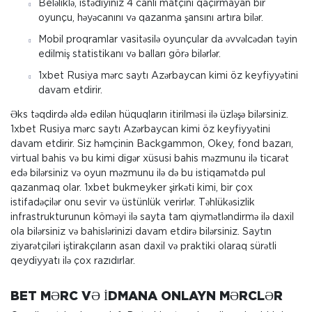
Beləliklə, istədiyiniz 4 canlı matçını qaçırmayan bir
oyunçu, həyəcanını və qazanma şansını artıra bilər.
Mobil proqramlar vasitəsilə oyunçular da əvvəlcədən təyin
edilmiş statistikanı və balları görə bilərlər.
1xbet Rusiya mərc saytı Azərbaycan kimi öz keyfiyyətini
davam etdirir.
Əks təqdirdə əldə edilən hüquqların itirilməsi ilə üzləşə bilərsiniz.
1xbet Rusiya mərc saytı Azərbaycan kimi öz keyfiyyətini
davam etdirir. Siz həmçinin Backgammon, Okey, fond bazarı,
virtual bahis və bu kimi digər xüsusi bahis məzmunu ilə ticarət
edə bilərsiniz və oyun məzmunu ilə də bu istiqamətdə pul
qazanmaq olar. 1xbet bukmеykеr şirkəti kimi, bir çox
istifadəçilər onu sevir və üstünlük verirlər. Təhlükəsizlik
infrastrukturunun köməyi ilə sayta tam qiymətləndirmə ilə daxil
ola bilərsiniz və bahislərinizi davam etdirə bilərsiniz. Saytın
ziyarətçiləri iştirakçıların asan daxil və praktiki olaraq sürətli
qeydiyyatı ilə çox razıdırlar.
BET MƏRC VƏ İDMANA ONLAYN MƏRCLƏR