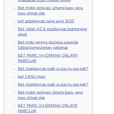
cihazlarda 1xBet mobile tətbiqi
Bet mobil versiyası: ümumi baxış, necə
mərc etmək olar
bet azerbaycan rəsmi saytı 2023
Bet: 1xbet AZ & Аzərbаyсаn bukmеykеr
şirkəti
Bet mobi versiya güzgüsü əsasında
tətbiqi kompüterlərə yükləmək
BET MƏRC VƏ İDMANA ONLAYN
MƏRCLƏR
Bet Azerbaycan nədir və sizə nə vəd edir?
bet CANLI mərc
Bet Azerbaycan nədir və sizə nə vəd edir?
Bet mobil versiyası: ümumi baxış, necə
mərc etmək olar
BET MƏRC VƏ İDMANA ONLAYN
MƏRCLƏR