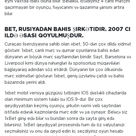
eyni vaxtda idarə oluna bilər. Beləliklə, istədiyiniz 4 canlı matçını
qaçırmayan bir oyunçu, həyəcanını və qazanma şansını artıra
bilər.
BET, RUSIYADAN BAHIS ŞIRKƏTIDIR. 2007 CI
ILDƏ ƏSASI QOYULMUŞDUR.
Curaçao lisenziyasına sahib olan xbet, 50-dən çox dildə xidmət
göstərir. 1xbet, canlı mərc və qumar oyunlarına bahis edən
dünyanın ən böyük mərc saytlarından biridir. Sayt, Barselona və
Liverpool kimi dünya nəhəngləri ilə sponsorluq müqavilələri
bağlayaraq adından söz etdirdi. Dünyanın bir çox ölkəsində
mərc xidmətləri göstərən 1xbet, geniş üzvlərinə çatdı və bahis
bazarında yerini aldı.
1xbet mobil versiya güzgüsü tətbiqini IOS dəstəkli cihazlarda
olan minimum sistem tələbi isə IOS 9-dur. Bir çox
qeydiyyatdan keçmiş oyunçu, şirkətin rəsmi veb saytından
istifadə edərək kazinolarda mərc edir və ya oynayır. Beləcə siz
1xBet girişi edə bilər və bundan sonra da sayta giriş edə
bilərsiniz. 1xBet qeydiyyat prosesində həm də öz valyutanızı
seçməlisiniz və onu da qeyd edin ki, seçdiyiniz oyun hesabı