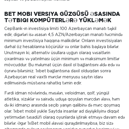
BET MOBI VERSIYA GÜZGÜSÜ ƏSASINDA
TƏTBIQI KOMPÜTERLƏRƏ YÜKLƏMƏK
CepBank-ın investisiya limiti 100 Azerbaycan manatı təşkil
edir, digərləri isə əsasən 4,5 AZN/Azerbaycan manatı həcmində
minimum investisiya haqqına malikdirlər. Onların investisiyaları
dərhal öz hesablarına köçürülür və onlar bahis başlaya bilərlər.
Unutmayın ki, alternativ üsullara uyğun olaraq vəsaitlərin
çıxarılması və yatırılması üçün minimum və maksimum limitlər
mövcuddur. Bu məlumat üçün daxil ol bağlantısını əldə edə və
öyrənə bilərsiniz. 1xbet bağlantısına daxil olduqdan sonra
Azərbaycan real vaxtlı mərclər menyusu saytın idarə
edilməsində müstəsna rahatlıq təmin edir.
Fərdi idman növlərində, məsələn, veloidman, qolf, yüngül
atletika, xizəklər və sairədə, uduşa qoyulan mərcdən əlavə, həm
də iki idmançı arasında seçib yarışın qalibinə də mərc qoymaq
olar. 1xbet mobil yukle Saytda insanlar ad dəyişikliyinə diqqət
yetirmədən təsadüfi olaraq oyunlarda iştirak etməyə davam edə
bilərlər. Əgər 1xBet mobil əlavəsi quraşdırılmayıbsa, biz sizə