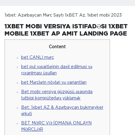
1xbet: Azərbaycan Mərc Saytı 1xBET Az, 1xbet mobi 2023
1XBET MOBI VERSIYA ISTIFADƏSI 1XBET
MOBILE 1XBET AP AMIT LANDING PAGE
Content
bet CANLI mərc
bet pul vəsaitlərinin daxil edilməsi və
çıxarılması üsulları
bet Mərclərin növləri və variantları
Bet mobi versiya güzgüsü əsasında
tətbiqi kompüterlərə yükləmək
Bet: 1xbet AZ & Аzərbаyсаn bukmеykеr
şirkəti
BET MƏRC VƏ İDMANA ONLAYN
MƏRCLƏR