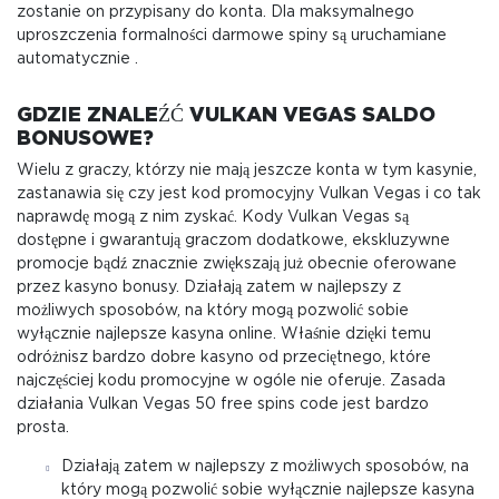
zostanie on przypisany do konta. Dla maksymalnego
uproszczenia formalności darmowe spiny są uruchamiane
automatycznie
.
GDZIE ZNALEŹĆ VULKAN VEGAS SALDO
BONUSOWE?
Wielu z graczy, którzy nie mają jeszcze konta w tym kasynie,
zastanawia się czy jest kod promocyjny Vulkan Vegas i co tak
naprawdę mogą z nim zyskać. Kody Vulkan Vegas są
dostępne i gwarantują graczom dodatkowe, ekskluzywne
promocje bądź znacznie zwiększają już obecnie oferowane
przez kasyno bonusy. Działają zatem w najlepszy z
możliwych sposobów, na który mogą pozwolić sobie
wyłącznie najlepsze kasyna online. Właśnie dzięki temu
odróżnisz bardzo dobre kasyno od przeciętnego, które
najczęściej kodu promocyjne w ogóle nie oferuje. Zasada
działania Vulkan Vegas 50 free spins code jest bardzo
prosta.
Działają zatem w najlepszy z możliwych sposobów, na
który mogą pozwolić sobie wyłącznie najlepsze kasyna