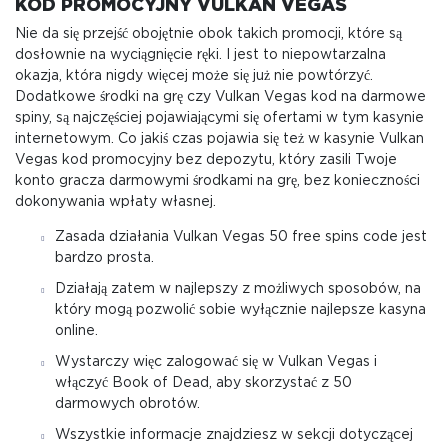
KOD PROMOCYJNY VULKAN VEGAS
Nie da się przejść obojętnie obok takich promocji, które są
dosłownie na wyciągnięcie ręki. I jest to niepowtarzalna
okazja, która nigdy więcej może się już nie powtórzyć.
Dodatkowe środki na grę czy Vulkan Vegas kod na darmowe
spiny, są najczęściej pojawiającymi się ofertami w tym kasynie
internetowym. Co jakiś czas pojawia się też w kasynie Vulkan
Vegas kod promocyjny bez depozytu, który zasili Twoje
konto gracza darmowymi środkami na grę, bez konieczności
dokonywania wpłaty własnej.
Zasada działania Vulkan Vegas 50 free spins code jest
bardzo prosta.
Działają zatem w najlepszy z możliwych sposobów, na
który mogą pozwolić sobie wyłącznie najlepsze kasyna
online.
Wystarczy więc zalogować się w Vulkan Vegas i
włączyć Book of Dead, aby skorzystać z 50
darmowych obrotów.
Wszystkie informacje znajdziesz w sekcji dotyczącej