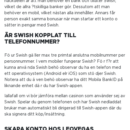
nackdelen är att man behöver en bank och tillåter Swish,
vilket de allra ?tskilliga banker gör. Dessutom att man
behöver en mobil, vilket nästan alla innehåller. Annars får
person exakt samma bonusar när man startar ett konto o
sätter in pengar med Swish.
ÄR SWISH KOPPLAT TILL
TELEFONNUMMER?
Fö ur Swish gä ller max tre primtal anslutna mobilnummer per
personnummer. I vem mobiler fungerar Swish? Fö r f?r att
kunna anvä nda Swish behö observar du ha en telefon med
ett operativsystem (Android elr iOS) som stö djer Swish.
Notera att du ä ven behö observar ha ditt Mobila BankID på
liknande enhet dä r du har Swish-appen.
Iallafall om vi bör jämföra mellan casinon som använder sej av
Swish. Spelar du genom telefonen och har Swish nedladdat
brukar man automatiskt bli dirigerad till Swish-appen där du
ska signera ditt köp/insättning.
SKAPA KONTO HOS LEOVEGAS