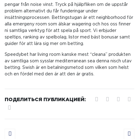
pengar från noise vinst. Tryck på hjälpfliken om de uppstår
problem alternativt du får funderingar under
insättningsprocessen. Bettingstugan är ett neighborhood för
alla emergeny room som älskar wagering och hos oss finner
ni samtliga verktyg för att spela på sport. Vi erbjuder
speltips, ranking av spelbolag, listor med bäst bonusar samt
guider för att lära sig mer om betting.
Speedybet har living room kanske mest “cleana” produkten
av samtliga som sysslar mediterranean sea denna nisch utav
betting. Swish är en betalningsmetod som vilken som helst
och en fördel med den är att den är gratis.
ПОДЕЛИТЬСЯ ПУБЛИКАЦИЕЙ: