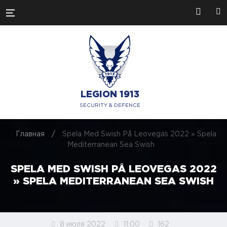
LEGION 1913
SECURITY & DEFENCE
Главная
/
Spela Med Swish På Leovegas 2022 » Spela
Mediterranean Sea Swish
SPELA MED SWISH PÅ LEOVEGAS 2022
» SPELA MEDITERRANEAN SEA SWISH
8 июля 2022
11:00
162