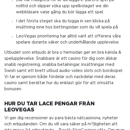
nolltid och slipper söka upp spelbolaget we din
webbläsare varje gång du bör lägga ett spel.
I det första steget ska du logga in sen klicka på
insättning inne hos bettingsidan som du vill spela på.
LeoVegas prioritering har alltid varit att offerera våra
spelare durante säker och underhållande upplevelse.
Utbudet som erbjuds är bra o hemsidan ger en bra känsla &
spelupplevelse. Snabbare är ett casino för dig som älskar
snabb registrering, snabba betalningar, insättningar med
Swish samt ett brett utbud audio-video slots och bordsspel.
Vi tar er igenom både fördelar och nackdelar med deras
casino samt berättar hur du enklast gör för att omsätta
bonusen.
HUR DU TAR LACE PENGAR FRÅN
LEOVEGAS
Vi ger dig recensioner av para bästa nätcasinona, nyheter
och erbjudanden. Om du vill vara säker på m?jligheten att