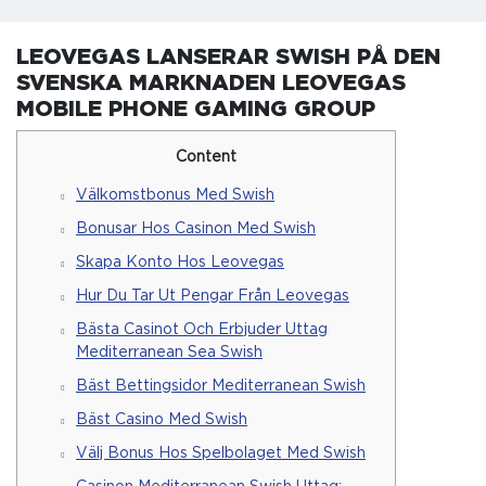
LEOVEGAS LANSERAR SWISH PÅ DEN
SVENSKA MARKNADEN LEOVEGAS
MOBILE PHONE GAMING GROUP
Content
Välkomstbonus Med Swish
Bonusar Hos Casinon Med Swish
Skapa Konto Hos Leovegas
Hur Du Tar Ut Pengar Från Leovegas
Bästa Casinot Och Erbjuder Uttag
Mediterranean Sea Swish
Bäst Bettingsidor Mediterranean Swish
Bäst Casino Med Swish
Välj Bonus Hos Spelbolaget Med Swish