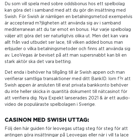
Du som vill spela med sobre oddsbonus hos ett spelbolag
kan göra det i samband med att du gör din insättning med
Swish. För Swish är nämligen en betalningsmetod exempelvis
är accepterad m?jligheten att använda sig av i samband
mediterranean att du tar emot en bonus. Hur varje spelbolag
väljer att göra det ser naturligtvis olika ut. Men det kan vara
allt från vad utbudet ser lace, till vilken added bonus man
erbjuder o vilka betalningsmetoder och finns att använda sig
av. LeoVegas är beviset på att man supersnabbt kan bli en
stark aktör ska det vara betting.
Det enda i behöver ha tillgång till är Swish appen och man
verifierar samtliga transaktioner med ditt BankID. Iom f?r att
Swish appen är ansluten till erat privata bankkonto behöver
du inte heller skicka in quantità dokument till nätcasinot för
att verifiera dig. Nya Expekt lanserades 2021 & är ett audio-
video de populäraste spelbolagen i Sverige.
CASINON MED SWISH UTTAG:
Följ den här guiden för leovegas uttag steg för steg för att
antingen göra insättningar på Leovegas eller när i vill ta lace