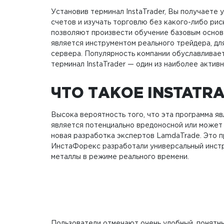
Установив терминал InstaTrader, Вы получаете
счетов и изучать торговлю без какого-либо рис
позволяют произвести обучение базовым основа
является инструментом реального трейдера, дл
сервера. Популярность компании обуславливае
терминал InstaTrader — один из наиболее акти
ЧТО ТАКОЕ INSTATR
Высока вероятность того, что эта программа я
является потенциально вредоносной или може
новая разработка экспертов LamdaTrade. Это п
ИнстаФорекс разработали универсальный инстр
металлы в режиме реального времени.
Пользователи отмечают очень удобный, понятны