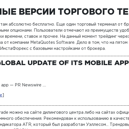
НЫЕ ВЕРСИИ ТОРГОВОГО Т
ам абсолютно бесплатно. Еще один торговый терминал от бро
рными опционами. Пользователи отмечают из преимуществ удо
ки времени, ставок и прочее. На данный момент трейдинг чер
 от компании MetaQuotes Software. Дело в том, что на пятом
 ИнстаФорекс с базовыми настройками от брокера.
LOBAL UPDATE OF ITS MOBILE APP
e app — PR Newswire ….
ce
]
ade можно на сайте дилингового центра либо на сайтах офиц
аммного обеспечения. Рекомендован к использованию в качест
индикатора ATR, который был разработан Уэллесом… Трендовы