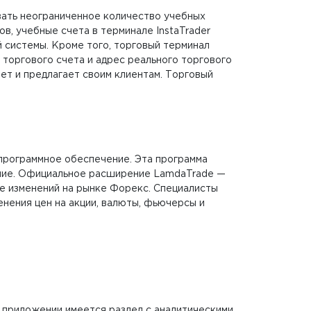
вать неограниченное количество учебных
в, учебные счета в терминале InstaTrader
 системы. Кроме того, торговый терминал
 торгового счета и адрес реального торгового
ет и предлагает своим клиентам. Торговый
 программное обеспечение. Эта программа
ение. Официальное расширение LamdaTrade —
се изменений на рынке Форекс. Специалисты
нения цен на акции, валюты, фьючерсы и
 приложении имеется раздел с аналитическими