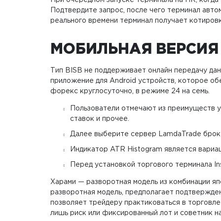
При очередном запуске терминала на ПК, когда 
Подтвердите запрос, после чего терминал авт
реального времени терминал получает котировк
МОБИЛЬНАЯ ВЕРСИЯ
Тип BISB не поддерживает онлайн передачу данн
приложение для Android устройств, которое об
форекс круглосуточно, в режиме 24 на семь.
Пользователи отмечают из преимуществ у
ставок и прочее.
Далее выберите сервер LamdaTrade брокер
Индикатор ATR Histogram является вариа
Перед установкой торгового терминала Inst
Харами — разворотная модель из комбинации яп
разворотная модель, предполагает подтвержден
позволяет трейдеру практиковаться в торговле
лишь риск или фиксированный лот и советник на