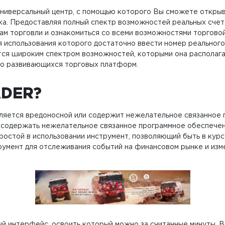
 универсальный центр, с помощью которого Вы сможете откры
ка. Предоставляя полный спектр возможностей реальных счето
м торговли и ознакомиться со всеми возможностями торговой
я использования которого достаточно ввести номер реального
тся широким спектром возможностей, которыми она располага
вно развивающихся торговых платформ.
ADER?
вляется вредоносной или содержит нежелательное связанное
т содержать нежелательное связанное программное обеспеч
ростой в использовании инструмент, позволяющий быть в кур
умент для отслеживания событий на финансовом рынке и изме
й интерфейс, освоить который можно за считанные минуты. В