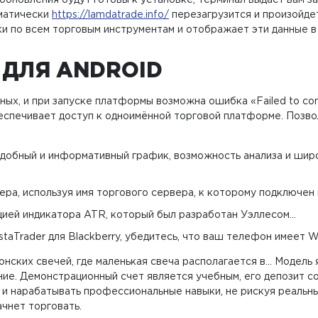
обновления будут готовы к установке, терминал выдаст вам з
оматически
https://lamdatrade.info/
перезагрузится и произойде
и по всем торговым инструментам и отображает эти данные в
 ДЛЯ ANDROID
ых, и при запуске платформы возможна ошибка «Failed to con
еспечивает доступ к одноимённой торговой платформе. Позво
добный и информативный график, возможность анализа и широ
а, используя имя торгового сервера, к которому подключен 
цией индикатора ATR, который был разработан Уэллесом…
aTrader для Blackberry, убедитесь, что ваш телефон имеет WiF
онских свечей, где маленькая свеча располагается в… Модель
ие. Демонстрационный счет является учебным, его депозит со
 и нарабатывать профессиональные навыки, не рискуя реальным
чнет торговать.