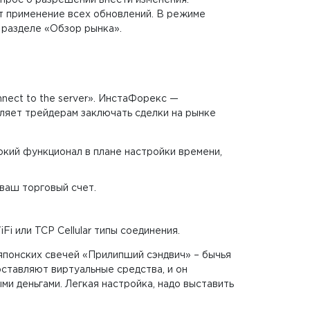
апрос о разрешении внести изменения.
т применение всех обновлений. В режиме
 разделе «Обзор рынка».
nect to the server». ИнстаФорекс —
ляет трейдерам заключать сделки на рынке
кий функционал в плане настройки времени,
ваш торговый счет.
i или TCP Cellular типы соединения.
 японских свечей «Прилипший сэндвич» – бычья
ставляют виртуальные средства, и он
и деньгами. Легкая настройка, надо выставить