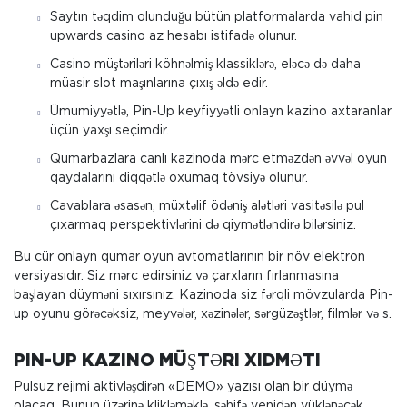
Saytın təqdim olunduğu bütün platformalarda vahid pin
upwards casino az hesabı istifadə olunur.
Casino müştəriləri köhnəlmiş klassiklərə, eləcə də daha
müasir slot maşınlarına çıxış əldə edir.
Ümumiyyətlə, Pin-Up keyfiyyətli onlayn kazino axtaranlar
üçün yaxşı seçimdir.
Qumarbazlara canlı kazinoda mərc etməzdən əvvəl oyun
qaydalarını diqqətlə oxumaq tövsiyə olunur.
Cavablara əsasən, müxtəlif ödəniş alətləri vasitəsilə pul
çıxarmaq perspektivlərini də qiymətləndirə bilərsiniz.
Bu cür onlayn qumar oyun avtomatlarının bir növ elektron
versiyasıdır. Siz mərc edirsiniz və çarxların fırlanmasına
başlayan düyməni sıxırsınız. Kazinoda siz fərqli mövzularda Pin-
up oyunu görəcəksiz, meyvələr, xəzinələr, sərgüzəştlər, filmlər və s.
PIN-UP KAZINO MÜŞTƏRI XIDMƏTI
Pulsuz rejimi aktivləşdirən «DEMO» yazısı olan bir düymə
olacaq. Bunun üzərinə klikləməklə, səhifə yenidən yüklənəcək,