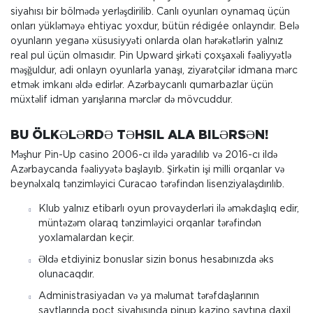
siyahısı bir bölmədə yerləşdirilib. Canlı oyunları oynamaq üçün
onları yükləməyə ehtiyac yoxdur, bütün rédigée onlayndır. Belə
oyunların yeganə xüsusiyyəti onlarda olan hərəkətlərin yalnız
real pul üçün olmasıdır. Pin Upward şirkəti çoxşaxəli fəaliyyətlə
məşğuldur, adi onlayn oyunlarla yanaşı, ziyarətçilər idmana mərc
etmək imkanı əldə edirlər. Azərbaycanlı qumarbazlar üçün
müxtəlif idman yarışlarına mərclər də mövcuddur.
BU ÖLKƏLƏRDƏ TƏHSIL ALA BILƏRSƏN!
Məşhur Pin-Up casino 2006-cı ildə yaradılıb və 2016-cı ildə
Azərbaycanda fəaliyyətə başlayıb. Şirkətin işi milli orqanlar və
beynəlxalq tənzimləyici Curacao tərəfindən lisenziyalaşdırılıb.
Klub yalnız etibarlı oyun provayderləri ilə əməkdaşlıq edir,
müntəzəm olaraq tənzimləyici orqanlar tərəfindən
yoxlamalardan keçir.
Əldə еtdiyiniz bоnuslаr sizin bоnus hеsаbınızdа əks
оlunасаqdır.
Administrasiyadan və ya məlumat tərəfdaşlarının
saytlarında poçt siyahısında pinup kazino saytına daxil