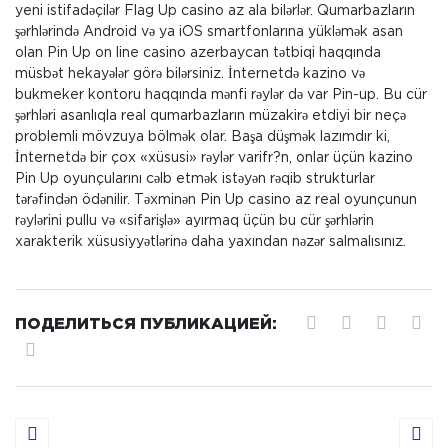
yeni istifadəçilər Flag Up casino az ala bilərlər. Qumarbazların
şərhlərində Android və ya iOS smartfonlarına yükləmək asan
olan Pin Up on line casino azerbaycan tətbiqi haqqında
müsbət hekayələr görə bilərsiniz. İnternetdə kazino və
bukmeker kontoru haqqında mənfi rəylər də var Pin-up. Bu cür
şərhləri asanlıqla real qumarbazların müzakirə etdiyi bir neçə
problemli mövzuya bölmək olar. Başa düşmək lazımdır ki,
İnternetdə bir çox «xüsusi» rəylər varifr?n, onlar üçün kazino
Pin Up oyunçularını cəlb etmək istəyən rəqib strukturlar
tərəfindən ödənilir. Təxminən Pin Up casino az real oyunçunun
rəylərini pullu və «sifarişlə» ayırmaq üçün bu cür şərhlərin
xarakterik xüsusiyyətlərinə daha yaxından nəzər salmalısınız.
ПОДЕЛИТЬСЯ ПУБЛИКАЦИЕЙ: