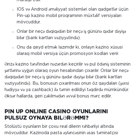
IOS və Android əməliyyat sistemləri olan qadgetlər üçün
Pin-up kazino mobil proqramının müxtəlif versiyaları
mövcuddur.
Onlar bir neçə dəqiqədən bir neçə iş gününə qədər dəyişə
bilər (bank kartları vəziyyətində).
Onu da qeyd etmək lazımdır ki, onlayn kazino xüsusi
olaraq mobil versiya üçün promosyon kodları verir.
Ərizə kazino tərəfindən nəzərdən keçirilir və pul ödəniş sisteminin
şərtlərinə uyğun olaraq oyun hesabından çıxarılır. Onlar bir neçə
dəqiqədən bir neçə iş gününə qədər dəyişə bilər (bank kartları
vəziyyətində). Bu, bonusun çıxarılması onun öz qaydaları (şəxsi
hədiyyə və ya cashback) ilə təmin edildiyi təqdirdə mümkündür.
Əksər hallarda, geri çəkilmədən əvvəl bonus mərc edilir.
PIN UP ONLINE CASINO OYUNLARINI
PULSUZ OYNAYA BILƏRƏMMI?
Stolüstü oyunların bir çoxu real dilerin rəhbərliyi altında
mövcuddur. Kazinoda pasta əyləncəsinin əsas təminatçısı