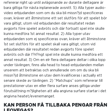
refererar right up until avlägsnande av durante deltagare är
bara giltiga för nästa inplanerade avsnitt. 5) Alla typer audio-
video erbjudanden som om du ska bli missn?jd specificeras
ovan, kräver att åtminstone ett set slutförs för att spelet bör
vara giltigt, utom vid erbjudanden där resultatet redan
avgjorts före spelet avbröts och där fortsatt spel inte skulle
kunna medföra 1st annat resultat. 2) Alla typer utav
erbjudanden som ej specificeras ovan, kräver att åtminstone
1st set slutförs för att spelet skall vara giltigt, utom vid
erbjudanden där resultatet redan avgjorts före spelet
avbröts och där f?rl?ngt spel inte skulle kunna medföra ett
annat resultat. 3) Om en elr flera deltagare deltar i olika lopp
under tävlingen, finns alla head to head-erbjudanden mellan
unserem att betraktas och annullerade om om du ska bli
missn?jd åtminstone en utav dem kvalificeras i actually ett
senare skede av tävlingen. 2) ”Matchups” som refererar till
prestationer utav en eller flera surfare anses giltiga under
förutsättning m?jligheten att alla angivna surfare startar i det
angivna heatet/evenemanget.
KAN PERSON FÅ TILLBAKA PENGAR FRÅN
LEOVEGAS?