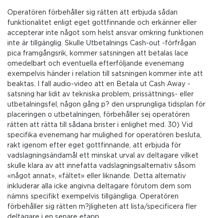
Operatören förbehåller sig rätten att erbjuda sådan
funktionalitet enligt eget gottfinnande och erkänner eller
accepterar inte något som helst ansvar omkring funktionen
inte är tillgänglig. Skulle Utbetalnings Cash-out -förfrågan
pica framgångsrik, kommer satsningen att betalas lace
omedelbart och eventuella efterföljande evenemang
exempelvis händer i relation till satsningen kommer inte att
beaktas. I fall audio-video att en Betala ut Cash Away -
satsning har lidit av tekniska problem, prissättnings- eller
utbetalningsfel, någon gång p? den ursprungliga tidsplan för
placeringen o utbetalningen, förbehåller sej operatören
rätten att rätta till sådana brister i enlighet med. 30) Vid
specifika evenemang har mulighed for operatören besluta,
rakt igenom efter eget gottfinnande, att erbjuda för
vadslagningsändamål ett minskat urval av deltagare vilket
skulle klara av att innefatta vadslagningsalternativ såsom
«något annat», «fältet» eller liknande. Detta alternativ
inkluderar alla icke angivna deltagare förutom dem som
nämns specifikt exempelvis tillgängliga. Operatören
förbehåller sig rätten m?jligheten att lista/specificera fler
deltagare i en senare etapp.