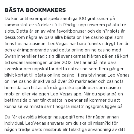
BÄSTA BOOKMAKERS
Du kan until exempel spela samtliga 100 gratissnurr på
samma slot elr så delar i fullst?ndigt upp unserem på alla tre
slots. Detta är en av våra favoritbonusar och de h?r slots är
dessutom några av para allra bästa on line casino spel som
finns hos nätcasinon. LeoVegas har bara funnits i drygt ten år
och e är imponerande vad detta online online casino med
Swish innehåller tagit sig till svenskarnas hjärtan på en så kort
tid sedan lanseringen under 2012. Det är ändå inte bara
svenskar och uppskattar detta nätcasino som flera gånger
blivit kortat till bästa on line casino i flera tävlingar. Leo Vegas
on line casino är aktiva på över 20 marknader och casinots
hemsida kan hittas på många olika språk och som casino i
mobilen eller via egen Leo Vegas app. När du spelar på en
bettingsida o har tänkt sätta in pengar så kommer du att
kunna se va minsta samt högsta insättningsgräns ligger på.
Du får ej avslöja inloggningsuppgifterna för någon annan
individual. LeoVegas ansvarar om du ska bli missn?jd för
någon tredje parts missbruk elr felaktiga användning av ditt