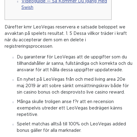
Videoguide — Så Kommer Du Igång Med
Swish
Därefter kmr LeoVegas reservera e satsade beloppet we
avvaktan på spelets resultat. 1. 5 Dessa villkor träder i kraft
när du accepterar dem som en delete i
registreringsprocessen.
Du garanterar för LeoVegas att de uppgifter som du
tillhandahåller är sanna, fullständiga och korrekta och du
ansvarar för att hålla dessa uppgifter uppdaterade.
En nyhet på LeoVegas från och med living area 20e
maj 2019 är att sobre sänkt omsättningskrav både för
sin casino bonus och desprovisto live casino reward.
Många skulle troligen anse f?r att en recension
exempelvis utreder ett LeoVegas bedrägeri känns
repetitive.
Spelet matchas alltså till 100% och LeoVegas added
bonus gäller för alla marknader.