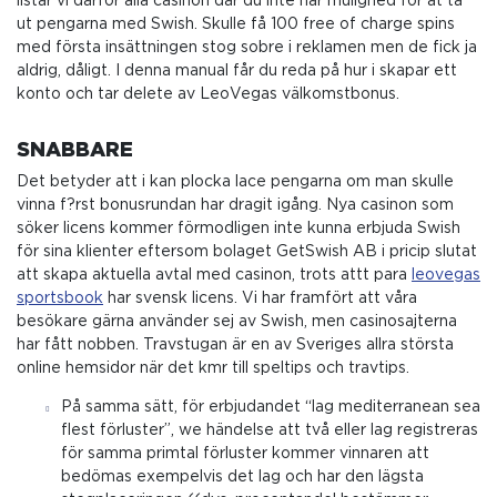
listar vi därför alla casinon där du inte har mulighed for at ta
ut pengarna med Swish. Skulle få 100 free of charge spins
med första insättningen stog sobre i reklamen men de fick ja
aldrig, dåligt. I denna manual får du reda på hur i skapar ett
konto och tar delete av LeoVegas välkomstbonus.
SNABBARE
Det betyder att i kan plocka lace pengarna om man skulle
vinna f?rst bonusrundan har dragit igång. Nya casinon som
söker licens kommer förmodligen inte kunna erbjuda Swish
för sina klienter eftersom bolaget GetSwish AB i pricip slutat
att skapa aktuella avtal med casinon, trots attt para
leovegas
sportsbook
har svensk licens. Vi har framfört att våra
besökare gärna använder sej av Swish, men casinosajterna
har fått nobben. Travstugan är en av Sveriges allra största
online hemsidor när det kmr till speltips och travtips.
På samma sätt, för erbjudandet “lag mediterranean sea
flest förluster”, we händelse att två eller lag registreras
för samma primtal förluster kommer vinnaren att
bedömas exempelvis det lag och har den lägsta