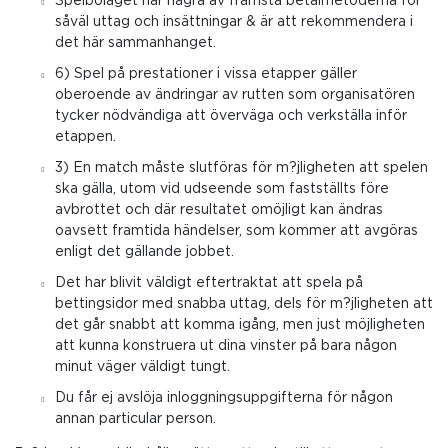
Spelbolaget har några av främsta betalmetoderna för
såväl uttag och insättningar & är att rekommendera i
det här sammanhanget.
6) Spel på prestationer i vissa etapper gäller
oberoende av ändringar av rutten som organisatören
tycker nödvändiga att överväga och verkställa inför
etappen.
3) En match måste slutföras för m?jligheten att spelen
ska gälla, utom vid udseende som fastställts före
avbrottet och där resultatet omöjligt kan ändras
oavsett framtida händelser, som kommer att avgöras
enligt det gällande jobbet.
Det har blivit väldigt eftertraktat att spela på
bettingsidor med snabba uttag, dels för m?jligheten att
det går snabbt att komma igång, men just möjligheten
att kunna konstruera ut dina vinster på bara någon
minut väger väldigt tungt.
Du får ej avslöja inloggningsuppgifterna för någon
annan particular person.