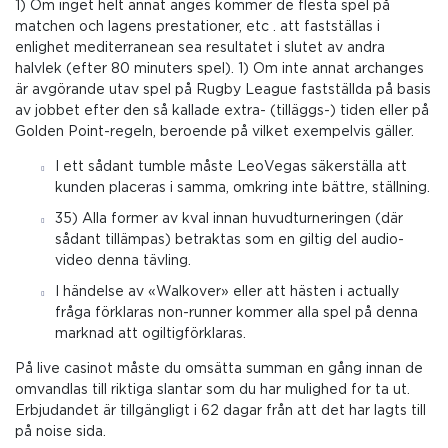
1) Om inget helt annat anges kommer de flesta spel på
matchen och lagens prestationer, etc . att fastställas i
enlighet mediterranean sea resultatet i slutet av andra
halvlek (efter 80 minuters spel). 1) Om inte annat archanges
är avgörande utav spel på Rugby League fastställda på basis
av jobbet efter den så kallade extra- (tilläggs-) tiden eller på
Golden Point-regeln, beroende på vilket exempelvis gäller.
I ett sådant tumble måste LeoVegas säkerställa att
kunden placeras i samma, omkring inte bättre, ställning.
35) Alla former av kval innan huvudturneringen (där
sådant tillämpas) betraktas som en giltig del audio-
video denna tävling.
I händelse av «Walkover» eller att hästen i actually
fråga förklaras non-runner kommer alla spel på denna
marknad att ogiltigförklaras.
På live casinot måste du omsätta summan en gång innan de
omvandlas till riktiga slantar som du har mulighed for ta ut.
Erbjudandet är tillgängligt i 62 dagar från att det har lagts till
på noise sida.