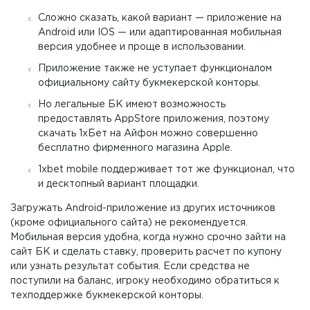
Сложно сказать, какой вариант — приложение на
Android или IOS — или адаптированная мобильная
версия удобнее и проще в использовании.
Приложение также не уступает функционалом
официальному сайту букмекерской конторы.
Но легальные БК имеют возможность
предоставлять AppStore приложения, поэтому
скачать 1хБет на Aйфон можно совершенно
бесплатно фирменного магазина Apple.
1xbet mobile поддерживает тот же функционал, что
и десктопный вариант площадки.
Загружать Android-приложение из других источников
(кроме официального сайта) не рекомендуется.
Мобильная версия удобна, когда нужно срочно зайти на
сайт БК и сделать ставку, проверить расчет по купону
или узнать результат события. Если средства не
поступили на баланс, игроку необходимо обратиться к
техподдержке букмекерской конторы.