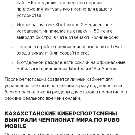
сайт БК предложит последнюю версию
приложения, актуальную именно для вашего
устройства.
Играю на just one Xbet около 2 месяцев, все
устраивает, минималка на ставку — 50 тенге,
выводят быстро, в чате отвечают молниеносно.
Теперь откройте приложение и выполните 1xBet
вход в аккаунт (или создайте его).
В отдельном разделе есть ссылки на официальные
мобильные приложения 1xbet для iOS и Android.
После регистрации создается личный кабинет для
управления счетом и платежами. Сразу под новостным
блоком расположены разделы для ставок в прематче и в
режиме реального времени онлайн.
КАЗАХСТАНСКИЕ КИБЕРСПОРТСМЕНЫ
ВЫИГРАЛИ ЧЕМПИОНАТ МИРА ПО PUBG
MOBILE
Она отличается более компактным интерфейсом для