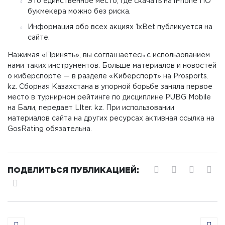
Это единственное место, где скачать на iPhone ПО
букмекера можно без риска.
Информация обо всех акциях 1xBet публикуется на
сайте.
Нажимая «Принять», вы соглашаетесь с использованием
нами таких инструментов. Больше материалов и новостей
о киберспорте — в разделе «Киберспорт» на Prosports.
kz. Сборная Казахстана в упорной борьбе заняла первое
место в турнирном рейтинге по дисциплине PUBG Mobile
на Бали, передает LIter. kz. При использовании
материалов сайта на других ресурсах активная ссылка на
GosRating обязательна.
ПОДЕЛИТЬСЯ ПУБЛИКАЦИЕЙ: