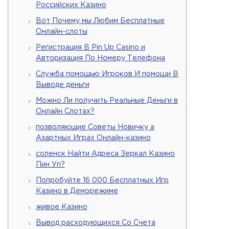
Российских Казино
Вот Почему мы Любим Бесплатные
Онлайн-слоты
Регистрация В Pin Up Casino и
Авторизация По Номеру Телефона
Служба помощью Игроков И помоши В
Выводе деньги
Можно Ли получить Реальные Деньги в
Онлайн Слотах?
позволяющие Советы Новичку а
Азартных Играх Онлайн-казино
соленск Найти Адреса Зеркал Казино
Пин Уп?
Попробуйте 16 000 Бесплатных Игр
Казино в Деморежиме
живое Казино
Вывод расходующихся Со Счета