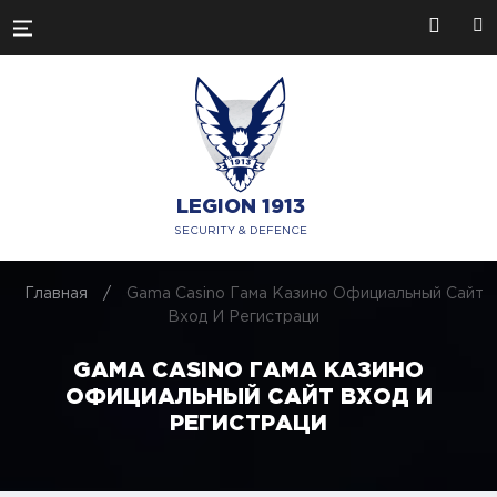
LEGION 1913
SECURITY & DEFENCE
Главная
/
Gama Casino Гама Казино Официальный Сайт
Вход И Регистраци
GAMA CASINO ГАМА КАЗИНО
ОФИЦИАЛЬНЫЙ САЙТ ВХОД И
РЕГИСТРАЦИ