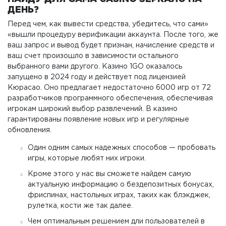
ДЕНЬ?
Перед чем, как вывести средства, убедитесь, что сами»
«вышли процедуру верификации аккаунта. После того, же
ваш запрос и вывод будет признан, начисление средств и
ваш счет произошло в зависимости остального
выбранного вами другого. Казино 1GO оказалось
запущено в 2024 году и действует под лицензией
Кюрасао. Оно предлагает недостаточно 6000 игр от 72
разработчиков программного обеспечения, обеспечивая
игрокам широкий выбор развлечений. В казино
гарантированы появление новых игр и регулярные
обновления.
Один одним самых надежных способов — пробовать
игры, которые любят них игроки.
Кроме этого у нас вы сможете найдем самую
актуальную информацию о бездепозитных бонусах,
фриспинах, настольных играх, таких как блэкджек,
рулетка, кости же так далее.
Чем оптимальным решением дли пользователей в