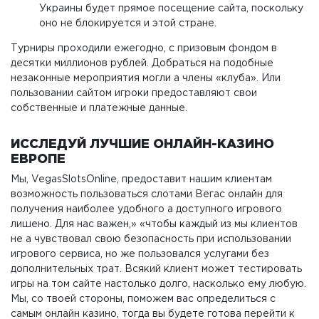
Украины будет прямое посещение сайта, поскольку
оно не блокируется и этой стране.
Турниры проходили ежегодно, с призовым фондом в
десятки миллионов рублей. Добраться на подобные
незаконные мероприятия могли а члены «клуба». Или
пользовании сайтом игроки предоставляют свои
собственные и платежные данные.
ИССЛЕДУЙ ЛУЧШИЕ ОНЛАЙН-КАЗИНО
ЕВРОПЕ
Мы, VegasSlotsOnline, предоставит нашим клиентам
возможность пользоваться слотами Вегас онлайн для
получения наиболее удобного а доступного игрового
лишено. Для нас важен,» «чтобы каждый из мы клиентов
не а чувствовал свою безопасность при использовании
игрового сервиса, но же пользовался услугами без
дополнительных трат. Всякий клиент может тестировать
игры на том сайте настолько долго, насколько ему любую.
Мы, со твоей стороны, поможем вас определиться с
самым онлайн казино, тогда вы будете готова перейти к