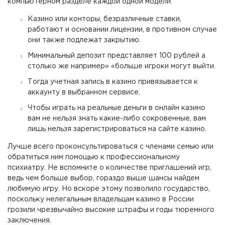
компьютерном разделе каждой одной модели.
Казино или конторы, безразличные ставки,
работают и основании лицензии, в противном случае
они также подлежат закрытию.
Минимальный депозит представляет 100 рублей а
столько же например» «больше игроки могут выйти.
Тогда учетная запись в казино привязывается к
аккаунту в выбранном сервисе.
Чтобы играть на реальные деньги в онлайн казино
вам не нельзя знать какие-либо сокровенные, вам
лишь нельзя зарегистрироваться на сайте казино.
Лучше всего проконсультироваться с членами семью или
обратиться ним помощью к профессиональному
психиатру. Не вспомните о количестве приглашений игр,
ведь чем больше выбор, гораздо выше шансы найдем
любимую игру. Но вскоре этому позволило государство,
поскольку нелегальным владельцам казино в России
грозили чрезвычайно высокие штрафы и годы тюремного
заключения.