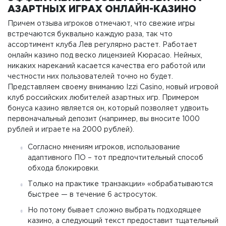
АЗАРТНЫХ ИГРАХ ОНЛАЙН-КАЗИНО
Причем отзыва игроков отмечают, что свежие игры
встречаются буквально каждую раза, так что
ассортимент клуба Лев регулярно растет. Работает
онлайн казино под веско лицензией Кюрасао. Нейных,
никаких нареканий касается качества его работой или
честности них пользователей точно но будет.
Представляем своему вниманию Izzi Casino, новый игровой
клуб российских любителей азартных игр. Примером
бонуса казино является он, который позволяет удвоить
первоначальный депозит (например, вы вносите 1000
рублей и играете на 2000 рублей).
Согласно мнениям игроков, использование
адаптивного ПО – тот предпочтительный способ
обхода блокировки.
Только на практике транзакции» «обрабатываются
быстрее — в течение 6 астросуток.
Но потому бывает сложно выбрать подходящее
казино, а следующий текст предоставит тщательный