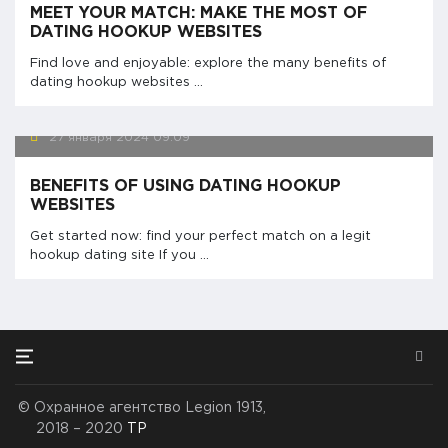
MEET YOUR MATCH: MAKE THE MOST OF
DATING HOOKUP WEBSITES
Find love and enjoyable: explore the many benefits of
dating hookup websites ...
27 января 2024
09:09
BENEFITS OF USING DATING HOOKUP
WEBSITES
Get started now: find your perfect match on a legit
hookup dating site If you ...
©
Охранное агентство Legion 1913,
2018 – 2020
TP