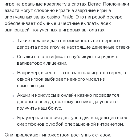
игре на реальные кварплату в слотах Вегас. Поклонники
азарта могут спокойно играть а азартные игры а
виртуальных залах casino PinUp. Этот игровой ресурс
обеспечивает обычные и честные выплаты всех
выигрышей, полученных в игровых автоматах.
Такие подарки дают возможность нет первого
депозита пора игру на настоящие денежные ставки.
Ссылки на сертификаты публикуются рядом с
валидатором лицензии.
Например, в кено — это азартная игра-лотерея, в
одной игрок выбирает немного чисел из
помогающих.
Акции и конкурсы в онлайн казино проводятся
довольно всегда, поэтому вы никогда успеете
получить наш бонус.
Браузерная версия доступна для владельцев всех
смартфонов с любой операционной интранетом.
Они привлекают множеством доступных ставок,