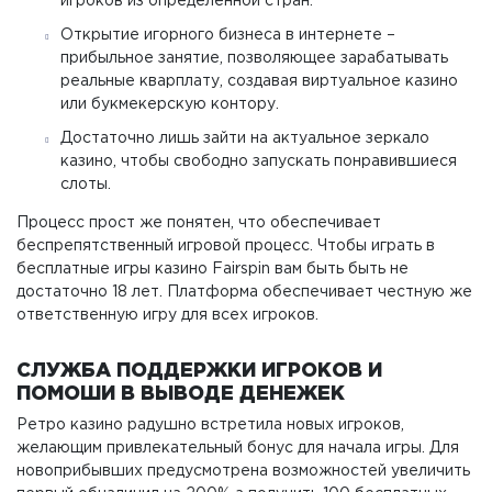
игроков из определенной стран.
Открытие игорного бизнеса в интернете –
прибыльное занятие, позволяющее зарабатывать
реальные кварплату, создавая виртуальное казино
или букмекерскую контору.
Достаточно лишь зайти на актуальное зеркало
казино, чтобы свободно запускать понравившиеся
слоты.
Процесс прост же понятен, что обеспечивает
беспрепятственный игровой процесс. Чтобы играть в
бесплатные игры казино Fairspin вам быть быть не
достаточно 18 лет. Платформа обеспечивает честную же
ответственную игру для всех игроков.
СЛУЖБА ПОДДЕРЖКИ ИГРОКОВ И
ПОМОШИ В ВЫВОДЕ ДЕНЕЖЕК
Ретро казино радушно встретила новых игроков,
желающим привлекательный бонус для начала игры. Для
новоприбывших предусмотрена возможностей увеличить