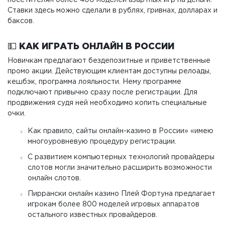
Ставки здесь можно сделали в рублях, гривнах, долларах и
баксов.
💵 КАК ИГРАТЬ ОНЛАЙН В РОССИИ
Новичкам предлагают бездепозитные и приветственные
промо акции. Действующим клиентам доступны релоады,
кешбэк, программа лояльности. Нему программе
подключают привычно сразу после регистрации. Для
продвижения судя ней необходимо копить специальные
очки.
Как правило, сайты онлайн-казино в России» «имею
многоуровневую процедуру регистрации.
С развитием компьютерных технологий провайдеры
слотов могли значительно расширить возможности
онлайн слотов.
Пиррански онлайн казино Плей Фортуна предлагает
игрокам более 800 моделей игровых аппаратов
остального известных провайдеров.