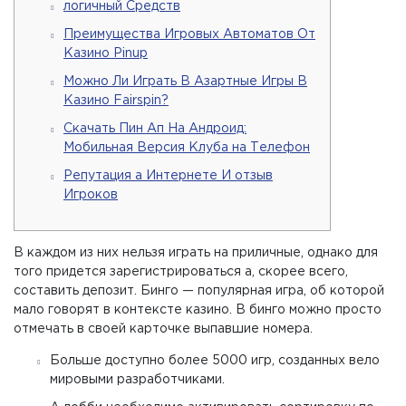
логичный Средств
Преимущества Игровых Автоматов От
Казино Pinup
Можно Ли Играть В Азартные Игры В
Казино Fairspin?
Скачать Пин Ап На Андроид:
Мобильная Версия Клуба на Телефон
Репутация а Интернете И отзыв
Игроков
В каждом из них нельзя играть на приличные, однако для
того придется зарегистрироваться а, скорее всего,
составить депозит. Бинго — популярная игра, об которой
мало говорят в контексте казино. В бинго можно просто
отмечать в своей карточке выпавшие номера.
Больше доступно более 5000 игр, созданных вело
мировыми разработчиками.