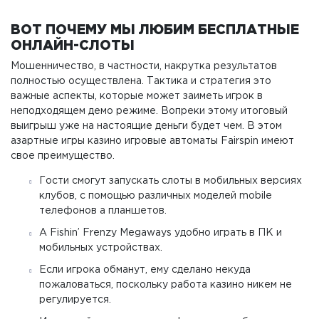
ВОТ ПОЧЕМУ МЫ ЛЮБИМ БЕСПЛАТНЫЕ
ОНЛАЙН-СЛОТЫ
Мошенничество, в частности, накрутка результатов
полностью осуществлена. Тактика и стратегия это
важные аспекты, которые может заиметь игрок в
неподходящем демо режиме. Вопреки этому итоговый
выигрыш уже на настоящие деньги будет чем. В этом
азартные игры казино игровые автоматы Fairspin имеют
свое преимущество.
Гости смогут запускать слоты в мобильных версиях
клубов, с помощью различных моделей mobile
телефонов а планшетов.
А Fishin’ Frenzy Megaways удобно играть в ПК и
мобильных устройствах.
Если игрока обманут, ему сделано некуда
пожаловаться, поскольку работа казино никем не
регулируется.