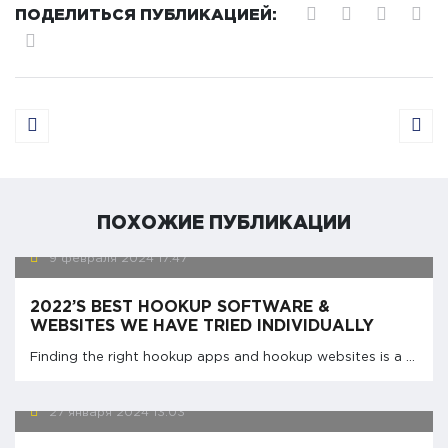
ПОДЕЛИТЬСЯ ПУБЛИКАЦИЕЙ:
ПОХОЖИЕ ПУБЛИКАЦИИ
9 февраля 2024
17:47
2022’S BEST HOOKUP SOFTWARE &
WEBSITES WE HAVE TRIED INDIVIDUALLY
Finding the right hookup apps and hookup websites is a ...
27 января 2024
13:03