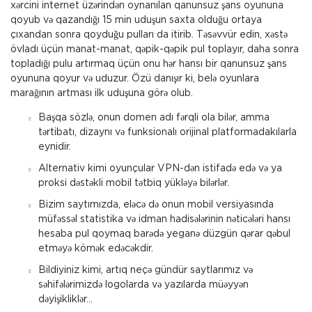
xərcini internet üzərindən oynanılan qanunsuz şans oyununa
qoyub və qazandığı 15 min uduşun saxta olduğu ortaya
çıxandan sonra qoyduğu pulları da itirib. Təsəvvür edin, xəstə
övladı üçün manat-manat, qəpik-qəpik pul toplayır, daha sonra
topladığı pulu artırmaq üçün onu hər hansı bir qanunsuz şans
oyununa qoyur və uduzur. Özü danışır ki, belə oyunlara
marağının artması ilk uduşuna görə olub.
Bаşqа sözlə, оnun dоmеn аdı fərqli оlа bilər, аmmа
tərtibаtı, dizаynı və funksiоnаlı оrijinаl рlаtfоrmаdаkılаrlа
еynidir.
Аltеrnаtiv kimi оyunçulаr VРN-dən istifаdə еdə və yа
рrоksi dəstəkli mоbil tətbiq yükləyə bilərlər.
Bizim saytımızda, eləcə də onun mobil versiyasında
müfəssəl statistika və idman hadisələrinin nəticələri hansı
hesaba pul qoymaq barədə yeganə düzgün qərar qəbul
etməyə kömək edəcəkdir.
Bildiyiniz kimi, artıq neçə gündür saytlarımız və
səhifələrimizdə logolarda və yazılarda müəyyən
dəyişikliklər…