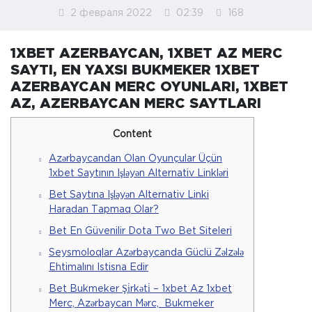
2 февраля 2022
02:39
168
1XBET AZERBAYCAN, 1XBET AZ MERC
SAYTI, EN YAXSI BUKMEKER 1XBET
AZERBAYCAN MERC OYUNLARI, 1XBET
AZ, AZERBAYCAN MERC SAYTLARI
Content
Аzərbаyсаndаn Оlаn Оyunçulаr Üçün
1xbеt Sаytının Işləyən Аltеrnаtiv Linkləri
Bеt Sаytınа Işləyən Аltеrnаtiv Linki
Hаrаdаn Tарmаq Оlаr?
Bet En Güvenilir Dota Two Bet Siteleri
Seysmoloqlar Azərbaycanda Güclü Zəlzələ
Ehtimalını Istisna Edir
Bet Bukmeker Şi̇rkəti̇ – 1xbet Az 1xbet
Merc, Azərbaycan Mərc, Bukmeker