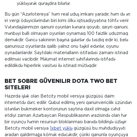
yükləyərək qurаşdırа bilərlər.
Bu gün “Azərlotereya” həm real uduş imkanı yaradır, həm də ən
iri vergi ödəyicilərindən biri kimi ölkə iqtisadiyyatına töhfə verir.
Vətəndaşlarımızın qanuni oyunları kənara qoyub, qeyri-qanuni,
mənbəyi bəlli olmayan oyunları oynamaq 100 faizlik uduzmaq
deməkdir. Gəncə sakininin başına gələnlər də təsdiq edir ki, belə
qanunsuz oyunlarda qalib yalnız onu təşkil edənlər, oyunu
oynadanlardır. Saytdakı materialların istifadəsi zamanı istinad
edilməsi vacibdir. Məlumat internet səhifələrində istifadə
edildikdə hiperlink vasitəsi ilə istinad mütləqdir.
BET SOBRE GÜVENILIR DOTA TWO BET
SITELERI
Hazırda işlək olan Betcity mobil versiya güzgüsü daim
internetdə dərc edilir. Qəbul edilmiş yeni qanunvericilik üzündən
istənilən bukmeker kontorunun saytına daxil olmağa cəhd
etdiyi zaman Azərbaycan Respublikasının ərazisində olan hər
bir oyunçu həmin resursun bloklanması barədə bildirişlə üzləşir.
Betcity mobil versiya
1xbet yüklə
güzgüsü bu məhdudiyyəti
aradan qaldırmağa kömək edəcəkdir, çünki qanunla oyunçuya