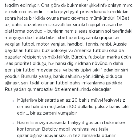
təqdim edilmişdir. Ona görə də bukmeker şirkətinfə onlayn mərc
etmək çox asandır – sadə qeydiyyat prosedurunu keçdikdən
sonra hətta bir kliklə oyuna mərc qoymaq mümkündür! 1XBet
az, bahis bazarlarının səxavətli bir sıra ilə həqiqətən asan bir
platforma qoyduq – bunların hamısı əsas ekranın sol tərəfindəki
menyuya daxil edilə bilər. 1xbet azerbaycan ilə qrupun ən
yaxşıları futbol, ​​motor yarışları, həndbol, tennis, ragbi, Aussie
qaydaları futbolu, buz xokkeyi və Amerika futbolu olsa da
bazarlar récipient və müxtəlifdir. Bürcün, futbolun marka üçün
əsas prioritet olduğu, hər hansı digər idman növündən daha
geniş bir futbol meydançası və bahis tipləri təklif edən bir sirri
yoxdur. Bununla yanaşı, bahis sahəsinə yönəldilmiş olduqca
ağırlaşır, yəni təklif olunan futbol bahis imkanlarına gəldikdə
Rusiyadan qumarbazlar öz elementlərində olacaqlar.
Müştərilərə bir satırda ən az 20 bahis müvəffəqiyyətsiz
olması halında müştərilərə 100 dollarlıq pulsuz bahis təklif
edir … bir az zərbəni yumşaldır.
Rəsmi lisenziya əsasında fəaliyyət göstərən bukmeker
kontorunun Betcity mobil versiyası vasitəsilə
qazandığınız uduşlar sizə ən tez zamanda ödənilir.