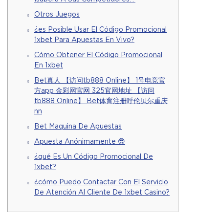
Otros Juegos
¿es Posible Usar El Código Promocional
1xbet Para Apuestas En Vivo?
Cómo Obtener El Código Promocional
En 1xbet
Bet真人 【访问tb888 Online】 1号电竞官
方app 金彩网官网 325官网地址 【访问
tb888 Online】 Bet体育注册呼伦贝尔重庆
nn
Bet Maquina De Apuestas
Apuesta Anónimamente 😎
¿qué Es Un Código Promocional De
1xbet?
¿cómo Puedo Contactar Con El Servicio
De Atención Al Cliente De 1xbet Casino?