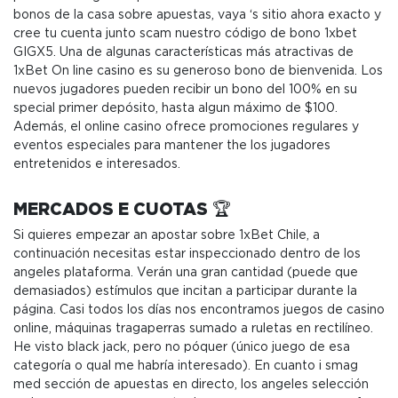
bonos de la casa sobre apuestas, vaya ‘s sitio ahora exacto y
cree tu cuenta junto scam nuestro código de bono 1xbet
GIGX5. Una de algunas características más atractivas de
1xBet On line casino es su generoso bono de bienvenida. Los
nuevos jugadores pueden recibir un bono del 100% en su
special primer depósito, hasta algun máximo de $100.
Además, el online casino ofrece promociones regulares y
eventos especiales para mantener the los jugadores
entretenidos e interesados.
MERCADOS E CUOTAS 🏆
Si quieres empezar an apostar sobre 1xBet Chile, a
continuación necesitas estar inspeccionado dentro de los
angeles plataforma. Verán una gran cantidad (puede que
demasiados) estímulos que incitan a participar durante la
página. Casi todos los días nos encontramos juegos de casino
online, máquinas tragaperras sumado a ruletas en rectilíneo.
He visto black jack, pero no póquer (único juego de esa
categoría o qual me habría interesado). En cuanto i smag
med sección de apuestas en directo, los angeles selección