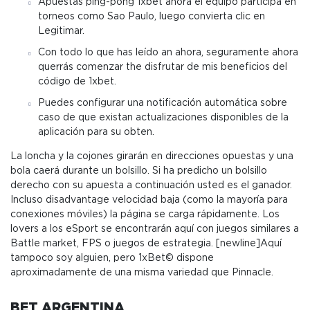
Apuestas ping-pong 1xbet ahora el equipo participa en
torneos como Sao Paulo, luego convierta clic en
Legitimar.
Con todo lo que has leído an ahora, seguramente ahora
querrás comenzar the disfrutar de mis beneficios del
código de 1xbet.
Puedes configurar una notificación automática sobre
caso de que existan actualizaciones disponibles de la
aplicación para su obten.
La loncha y la cojones girarán en direcciones opuestas y una
bola caerá durante un bolsillo. Si ha predicho un bolsillo
derecho con su apuesta a continuación usted es el ganador.
Incluso disadvantage velocidad baja (como la mayoría para
conexiones móviles) la página se carga rápidamente. Los
lovers a los eSport se encontrarán aquí con juegos similares a
Battle market, FPS o juegos de estrategia. [newline]Aquí
tampoco soy alguien, pero 1xBet© dispone
aproximadamente de una misma variedad que Pinnacle.
BET ARGENTINA