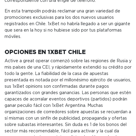
correspondiente con una efigie de teléfono.
En esta trampolín podrás reclamar una gran variedad de
promociones exclusivas para los dos nuevos usuarios
registrados en Chile. 1xBet no habría llegado a ser un gigante
que sera en la hoy si no hubiese sido por tus plataformas
móviles.
OPCIONES EN 1XBET CHILE
Active a great operar comenzó sobre las regiones de Rusia y
mis países de una CEI, y rápidamente extendió su crédito por
todo la gente. La fiabilidad de la casa de apuestas
presentada es notada por el millonésimo ejército de usuarios,
sus 1xBet opinions son confirmadas durante pagos
garantizados con grandes ganancias. Las personas que estén
capaces de acorralar eventos deportivos (partidos) podrán
ganar peculio fácil con 1xBet Argentina. Muchas
organizaciones de corredores sobre apuestas se recuerdan a
sí mismas con un sinfín de publicidad, propaganda y ofertas
sobre subastas interesantes. Sin duda es 1 de los bonos del
sector más recomendable, fácil para activar y la cual da