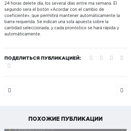
24 horas delete día, los several días entre ma semana. El
segundo sera el botón «Acordar con el cambio de
coeficiente», que permitirá mantener automáticamente la
barra requerida. Se indican una sola apuesta sobre la
cantidad seleccionada, y cada pronóstico se hará rápida y
automáticamente.
ПОДЕЛИТЬСЯ ПУБЛИКАЦИЕЙ:
ПОХОЖИЕ ПУБЛИКАЦИИ
9 февраля 2024
17:47