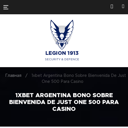
LEGION 1913
SECURITY & DEFENCE
Главная
/
1xbet Argentina Bono Sobre Bienvenida De Just
One 500 Para Casino
1XBET ARGENTINA BONO SOBRE
BIENVENIDA DE JUST ONE 500 PARA
CASINO