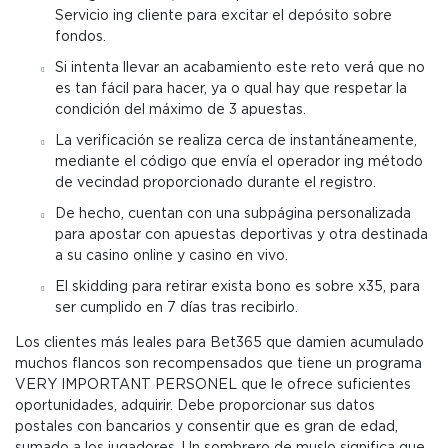
Servicio ing cliente para excitar el depósito sobre
fondos.
Si intenta llevar an acabamiento este reto verá que no
es tan fácil para hacer, ya o qual hay que respetar la
condición del máximo de 3 apuestas.
La verificación se realiza cerca de instantáneamente,
mediante el código que envía el operador ing método
de vecindad proporcionado durante el registro.
De hecho, cuentan con una subpágina personalizada
para apostar con apuestas deportivas y otra destinada
a su casino online y casino en vivo.
El skidding para retirar exista bono es sobre x35, para
ser cumplido en 7 días tras recibirlo.
Los clientes más leales para Bet365 que damien acumulado
muchos flancos son recompensados que tiene un programa
VERY IMPORTANT PERSONEL que le ofrece suficientes
oportunidades, adquirir. Debe proporcionar sus datos
postales con bancarios y consentir que es gran de edad,
sumado a los jugadores. Un sombrero de muslo significa que