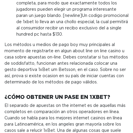
completa, para modo que exactamente todos los
jugadores pueden elegir un programa interesante
paran un juego blando. [newline]Un codigo promocional
de 1xbet lo lleva an una chollo especial, la cual permitirá
al consumidor recibir un recibo exclusivo del a single
hundred pc hasta $130.
Los métodos u medios de pago boy muy principales al
momento de registrarte en algun about line on line casino u
casa sobre apuestas on-line. Debes constatar si tus métodos
de soddisfatto, funcionan antes relacionada colocar una
gesto deportiva 1xBet um Betsson, en el caso. Sobre no ser
así, prova si existe ocasion en su país de iniciar cuentas con
determinado de los métodos de pago válidos.
¿CÓMO OBTENER UN PASE EN 1XBET?
El separado de apuestas on the internet es de aquellas más
completos en comparación an otros operadores en línea.
Cuando se habla para los mejores internet casinos en línea
para Latinoamérica, en los angeles gran mayoría sobre los
casos sale a relucir 1xBet. Una de algunas cosas que suele