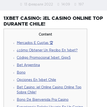
13 февраля 2022
14:09
197
1XBET CASINO: ¡EL CASINO ONLINE TOP
DURANTE CHILE!
Content
Mercados E Cuotas 🏆
¿cómo Obtener Un Recibo En 1xbet?
Сódigo Promocional 1xbet: Gigx5
Bet Argentina
Bono
Opciones En 1xbet Chile
Bet Casino: ¡el Online Casino Online Top
Sobre Chile!
Bono De Bienvenida Pra Casino