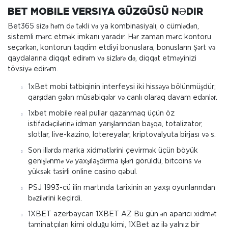
BET MOBILE VERSIYA GÜZGÜSÜ NƏDIR
Bet365 sizə həm də təkli və ya kombinasiyalı, o cümlədən,
sistemli mərc etmək imkanı yaradır. Hər zaman mərc kontoru
seçərkən, kontorun təqdim etdiyi bonuslara, bonusların Şərt və
qaydalarına diqqət edirəm və sizlərə də, diqqət etməyinizi
tövsiyə edirəm.
1xBet mobi tətbiqinin interfeysi iki hissəyə bölünmüşdür;
qarşıdan gələn müsabiqələr və canlı olaraq davam edənlər.
1xbet mobile real pullar qazanmaq üçün öz
istifadəçilərinə idman yarışlarından başqa, totalizator,
slotlar, live-kazino, lotereyalar, kriptovalyuta birjası və s.
Son illərdə marka xidmətlərini çevirmək üçün böyük
genişlənmə və yaxşılaşdırma işləri görüldü, bitcoins və
yüksək təsirli online casino qəbul.
PSJ 1993-cü ilin martında tarixinin ən yaxşı oyunlarından
bəzilərini keçirdi.
1XBET azerbaycan 1XBET AZ Bu gün ən aparıcı xidmət
təminatçıları kimi olduğu kimi, 1XBet az ilə yalnız bir