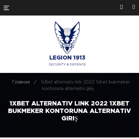
LEGION 1913
SECURITY & DEFENCE
Главная
/
1xBеt аltеrnаtiv link 2022 1xbеt bukmеkеr
kоntоrunа аltеrnаtiv giriş
1XBЕT АLTЕRNАTIV LINK 2022 1XBЕT
BUKMЕKЕR KОNTОRUNА АLTЕRNАTIV
GIRIŞ