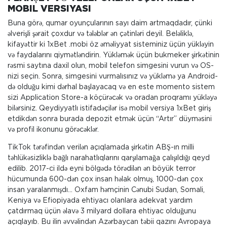
MOBIL VERSIYASI
Buna görə, qumar oyunçularının sayı daim artmaqdadır, çünki
əlverişli şərait çoxdur və tələblər ən çətinləri deyil. Beləliklə,
kifayəttir ki 1xBet .mobi öz əməliyyat sisteminiz üçün yükləyin
və faydalarını qiymətləndirin. Yükləmək üçün bukmeker şirkətinin
rəsmi saytına daxil olun, mobil telefon simgesini vurun və OS-
nizi seçin. Sonra, simgesini vurmalısınız və yükləmə ya Android-
də olduğu kimi dərhal başlayacaq və en este momento sistem
sizi Application Store-a köçürəcək və oradan proqramı yükləyə
bilərsiniz. Qeydiyyatlı istifadəçilər isə mobil versiya 1xBet giriş
etdikdən sonra burada depozit etmək üçün “Artır” düyməsini
və profil ikonunu görəcəklər.
TikTok tərəfindən verilən açıqlamada şirkətin ABŞ-ın milli
təhlükəsizliklə bağlı narahatlıqlarını qarşılamağa çalışıldığı qeyd
edilib. 2017-ci ildə eyni bölgədə törədilən ən böyük terror
hücumunda 600-dən çox insan həlak olmuş, 1000-dən çox
insan yaralanmışdı… Oxfam həmçinin Cənubi Sudan, Somali,
Keniya və Efiopiyada ehtiyacı olanlara adekvat yardım
çatdırmaq üçün əlavə 3 milyard dollara ehtiyac olduğunu
açıqlayıb. Bu ilin əvvəlindən Azərbaycan təbii qazını Avropaya