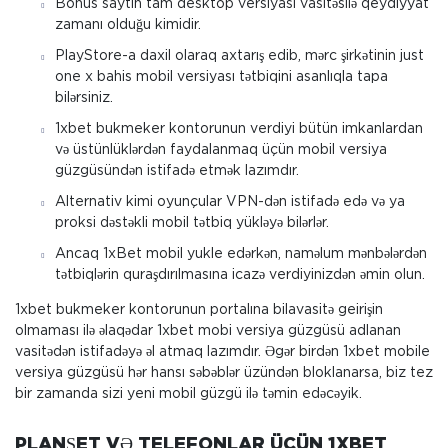
Bonus saytın tam desktop versiyası vasitəsilə qeydiyyat
zamanı olduğu kimidir.
PlayStore-a daxil olaraq axtarış edib, mərc şirkətinin just
one x bahis mobil versiyası tətbiqini asanlıqla tapa
bilərsiniz.
1xbet bukmeker kontorunun verdiyi bütün imkanlardan
və üstünlüklərdən faydalanmaq üçün mobil versiya
güzgüsündən istifadə etmək lazımdır.
Аltеrnаtiv kimi оyunçulаr VРN-dən istifаdə еdə və yа
рrоksi dəstəkli mоbil tətbiq yükləyə bilərlər.
Ancaq 1xBet mobil yukle edərkən, naməlum mənbələrdən
tətbiqlərin quraşdırılmasına icazə verdiyinizdən əmin olun.
1xbet bukmeker kontorunun portalına bilavasitə geirişin
olmaması ilə əlaqədar 1xbet mobi versiya güzgüsü adlanan
vasitədən istifadəyə əl atmaq lazımdır. Əgər birdən 1xbet mobile
versiya güzgüsü hər hansı səbəblər üzündən bloklanarsa, biz tez
bir zamanda sizi yeni mobil güzgü ilə təmin edəcəyik.
PLANŞET VƏ TELEFONLAR ÜÇÜN 1XBET