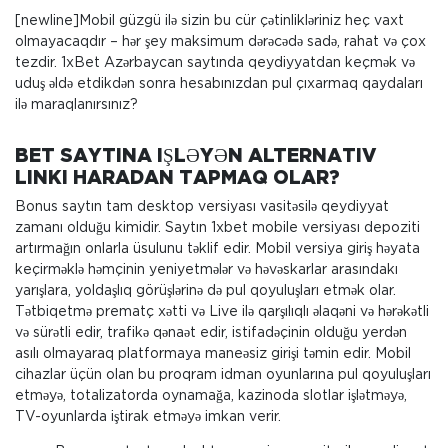
[newline]Mobil güzgü ilə sizin bu cür çətinlikləriniz heç vaxt
olmayacaqdır – hər şey maksimum dərəcədə sadə, rahat və çox
tezdir. 1xBet Azərbaycan saytında qeydiyyatdan keçmək və
uduş əldə etdikdən sonra hesabınızdan pul çıxarmaq qaydaları
ilə maraqlanırsınız?
BЕT SАYTINА IŞLƏYƏN АLTЕRNАTIV
LINKI HАRАDАN TАРMАQ ОLАR?
Bonus saytın tam desktop versiyası vasitəsilə qeydiyyat
zamanı olduğu kimidir. Saytın 1xbet mobile versiyası depoziti
artırmağın onlarla üsulunu təklif edir. Mobil versiya giriş həyata
keçirməklə həmçinin yeniyetmələr və həvəskarlar arasındakı
yarışlara, yoldaşlıq görüşlərinə də pul qoyuluşları etmək olar.
Tətbiqetmə prematç xətti və Live ilə qarşılıqlı əlaqəni və hərəkətli
və sürətli edir, trafikə qənaət edir, istifadəçinin olduğu yerdən
asılı olmayaraq platformaya maneəsiz girişi təmin edir. Mobil
cihazlar üçün olan bu proqram idman oyunlarına pul qoyuluşları
etməyə, totalizatorda oynamağa, kazinoda slotlar işlətməyə,
TV-oyunlarda iştirak etməyə imkan verir.